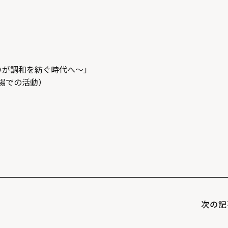
いが調和を紡ぐ時代へ～」
圃場での活動）
次の記